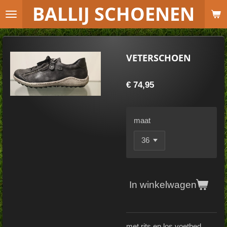
B
ALLIJ SCHOENEN
Ga
direct
naar
de
VETERSCHOEN
hoofdinhoud
€ 74,95
maat
In winkelwagen
met rits en los voetbed