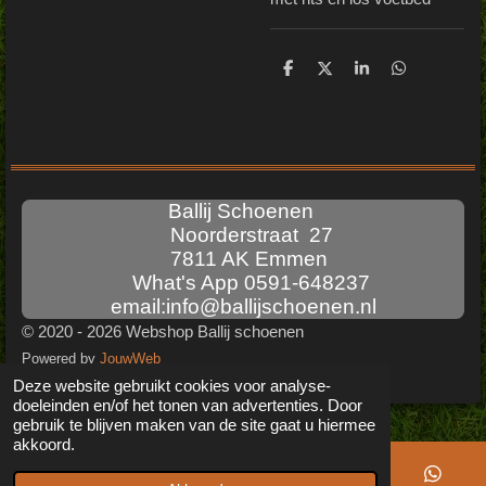
D
D
S
D
e
e
h
e
l
e
a
l
e
l
r
e
n
e
n
Ballij Schoenen
Noorderstraat 27
7811 AK Emmen
What's App 0591-648237
email:info@ballijschoenen.nl
© 2020 - 2026 Webshop Ballij schoenen
Powered by
JouwWeb
Deze website gebruikt cookies voor analyse-
doeleinden en/of het tonen van advertenties. Door
gebruik te blijven maken van de site gaat u hiermee
akkoord.