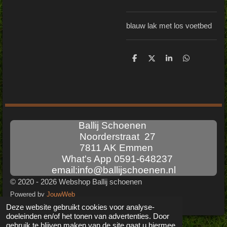
blauw lak met los voetbed
D
D
S
D
e
e
h
e
l
e
a
l
e
l
r
e
n
e
n
Ballij Schoenen
Noorderstraat 27
7811 AK Emmen
What's App 0591-648237
email:info@ballijschoenen.nl
© 2020 - 2026 Webshop Ballij schoenen
Powered by
JouwWeb
Deze website gebruikt cookies voor analyse-
doeleinden en/of het tonen van advertenties. Door
gebruik te blijven maken van de site gaat u hiermee