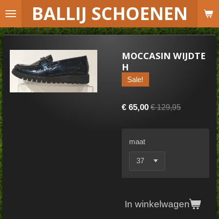
B
ALLIJ SCHOENEN
Ga
direct
naar
de
MOCCASIN WIJDTE
hoofdinhoud
H
Sale!
€ 65,00
€ 129,95
maat
In winkelwagen