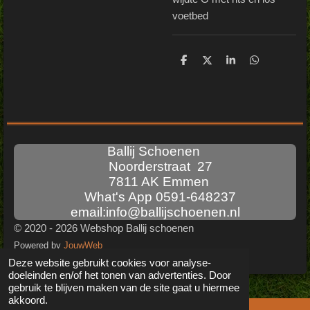
voetbed
D
D
S
D
e
e
h
e
l
e
a
l
e
l
r
e
n
e
n
Ballij Schoenen
Noorderstraat 27
7811 AK Emmen
What's App 0591-648237
email:info@ballijschoenen.nl
© 2020 - 2026 Webshop Ballij schoenen
Powered by
JouwWeb
Deze website gebruikt cookies voor analyse-
doeleinden en/of het tonen van advertenties. Door
gebruik te blijven maken van de site gaat u hiermee
akkoord.