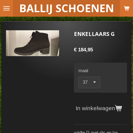
B
ALLIJ SCHOENEN
Ga
direct
naar
de
ENKELLAARS G
hoofdinhoud
€ 184,95
maat
In winkelwagen
wijdte G met rits en los