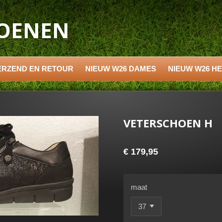
HOENEN
ERZEND EN RETOUR
NIEUW W26 DAMES
NIEUW W26 H
VETERSCHOEN H
€ 179,95
maat