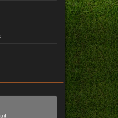
d
.nl