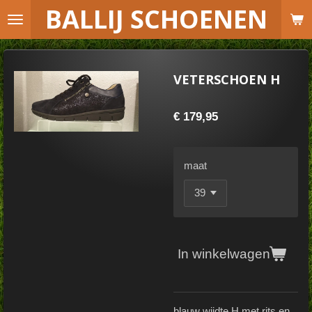
B
ALLIJ SCHOENEN
Ga
direct
naar
de
VETERSCHOEN H
hoofdinhoud
€ 179,95
maat
In winkelwagen
blauw wijdte H met rits en