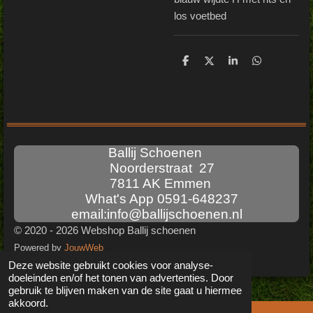
los voetbed
D
D
S
D
e
e
h
e
l
e
a
l
e
l
r
e
n
e
n
Ballij Schoenen
Noorderstraat 27
7811 AK Emmen
What's App 0591-648237
email:info@ballijschoenen.nl
© 2020 - 2026 Webshop Ballij schoenen
Powered by
JouwWeb
Deze website gebruikt cookies voor analyse-
doeleinden en/of het tonen van advertenties. Door
gebruik te blijven maken van de site gaat u hiermee
akkoord.