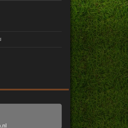
d
.nl