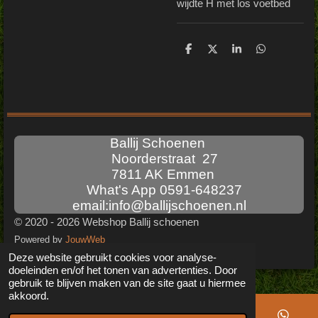
wijdte H met los voetbed
D
D
S
D
e
e
h
e
l
e
a
l
e
l
r
e
n
e
n
Ballij Schoenen
Noorderstraat 27
7811 AK Emmen
What's App 0591-648237
email:info@ballijschoenen.nl
© 2020 - 2026 Webshop Ballij schoenen
Powered by
JouwWeb
Deze website gebruikt cookies voor analyse-
doeleinden en/of het tonen van advertenties. Door
gebruik te blijven maken van de site gaat u hiermee
akkoord.