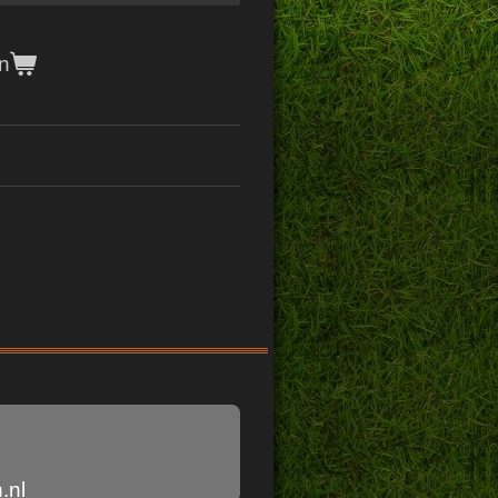
n
.nl