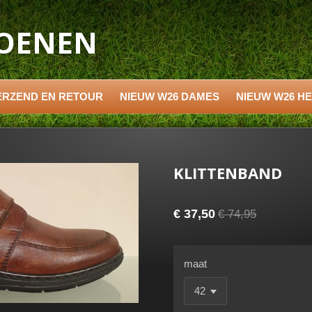
HOENEN
ERZEND EN RETOUR
NIEUW W26 DAMES
NIEUW W26 H
KLITTENBAND
€ 37,50
€ 74,95
maat