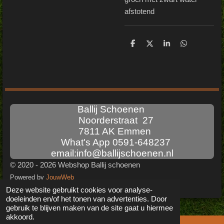
afstotend
D
D
S
D
e
e
h
e
l
e
a
l
e
l
r
e
n
e
n
Ballij Schoenen
Noorderstraat 27
7811 AK Emmen
What's App 0591-648237
email:info@ballijschoenen.nl
© 2020 - 2026 Webshop Ballij schoenen
Powered by
JouwWeb
Deze website gebruikt cookies voor analyse-
doeleinden en/of het tonen van advertenties. Door
gebruik te blijven maken van de site gaat u hiermee
akkoord.