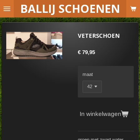
B
ALLIJ SCHOENEN
Ga
direct
naar
de
VETERSCHOEN
hoofdinhoud
€ 79,95
maat
In winkelwagen
groen met zwart water