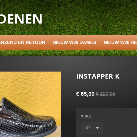
HOENEN
ERZEND EN RETOUR
NIEUW W26 DAMES
NIEUW W26 H
INSTAPPER K
€ 65,00
€ 129,95
maat