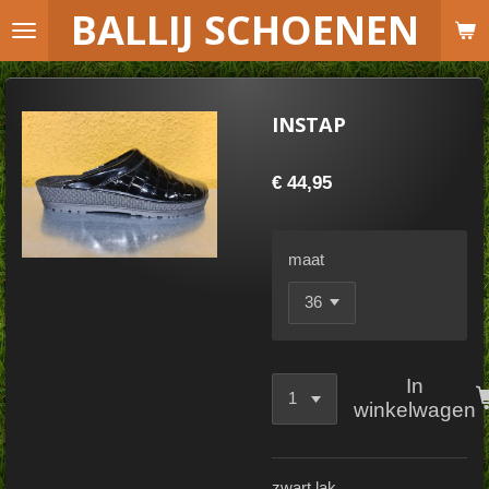
B
ALLIJ SCHOENEN
Ga
direct
naar
de
INSTAP
hoofdinhoud
€ 44,95
maat
In
winkelwagen
zwart lak