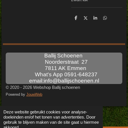
D
D
S
D
e
e
h
e
l
e
a
l
e
l
r
e
n
e
n
Ballij Schoenen
Noorderstraat 27
7811 AK Emmen
What's App 0591-648237
email:info@ballijschoenen.nl
© 2020 - 2026 Webshop Ballij schoenen
Powered by
JouwWeb
Deze website gebruikt cookies voor analyse-
doeleinden en/of het tonen van advertenties. Door
gebruik te blijven maken van de site gaat u hiermee
akkoord.