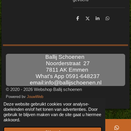
D
D
S
D
e
e
h
e
l
e
a
l
e
l
r
e
n
e
n
Ballij Schoenen
Noorderstraat 27
7811 AK Emmen
What's App 0591-648237
email:info@ballijschoenen.nl
© 2020 - 2026 Webshop Ballij schoenen
Powered by
JouwWeb
Deze website gebruikt cookies voor analyse-
doeleinden en/of het tonen van advertenties. Door
gebruik te blijven maken van de site gaat u hiermee
akkoord.