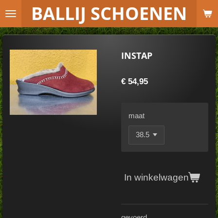
B
ALLIJ SCHOENEN
Ga
direct
naar
de
INSTAP
hoofdinhoud
€ 54,95
maat
In winkelwagen
gevoerd