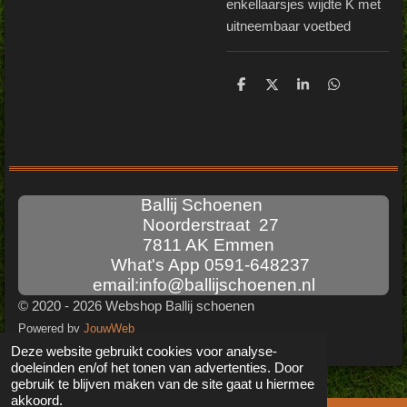
enkellaarsjes wijdte K met
uitneembaar voetbed
D
D
S
D
e
e
h
e
l
e
a
l
e
l
r
e
n
e
n
Ballij Schoenen
Noorderstraat 27
7811 AK Emmen
What's App 0591-648237
email:info@ballijschoenen.nl
© 2020 - 2026 Webshop Ballij schoenen
Powered by
JouwWeb
Deze website gebruikt cookies voor analyse-
doeleinden en/of het tonen van advertenties. Door
gebruik te blijven maken van de site gaat u hiermee
akkoord.