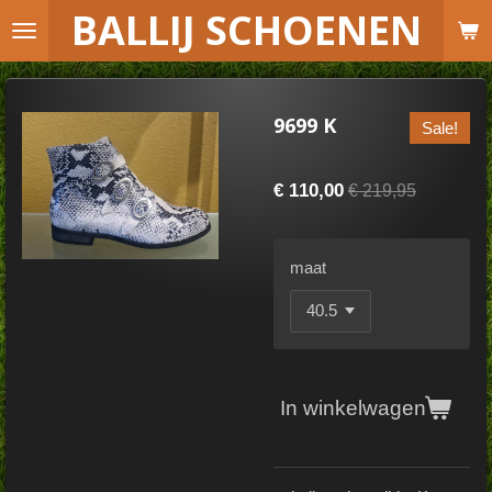
B
ALLIJ SCHOENEN
Ga
direct
naar
de
9699 K
Sale!
hoofdinhoud
€ 110,00
€ 219,95
maat
In winkelwagen