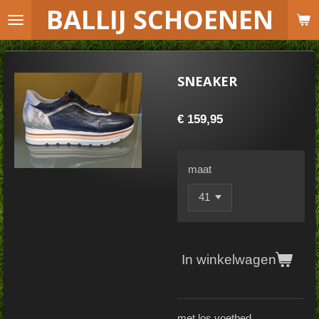
B
ALLIJ SCHOENEN
Ga
direct
naar
de
SNEAKER
hoofdinhoud
€ 159,95
maat
In winkelwagen
met los voetbed