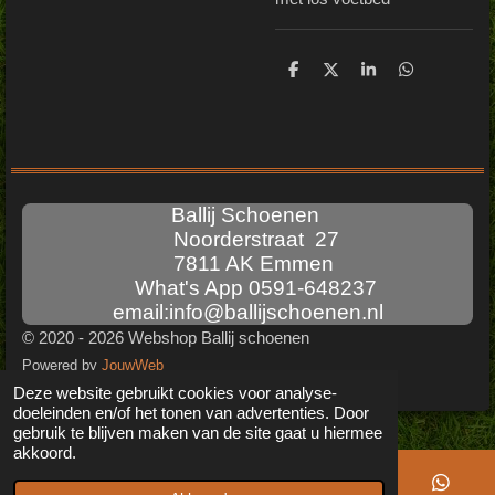
D
D
S
D
e
e
h
e
l
e
a
l
e
l
r
e
n
e
n
Ballij Schoenen
Noorderstraat 27
7811 AK Emmen
What's App 0591-648237
email:info@ballijschoenen.nl
© 2020 - 2026 Webshop Ballij schoenen
Powered by
JouwWeb
Deze website gebruikt cookies voor analyse-
doeleinden en/of het tonen van advertenties. Door
gebruik te blijven maken van de site gaat u hiermee
akkoord.