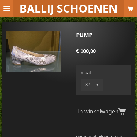
B
ALLIJ SCHOENEN
Ga
direct
naar
de
PUMP
hoofdinhoud
€ 100,00
maat
In winkelwagen
pump met uitneembaar