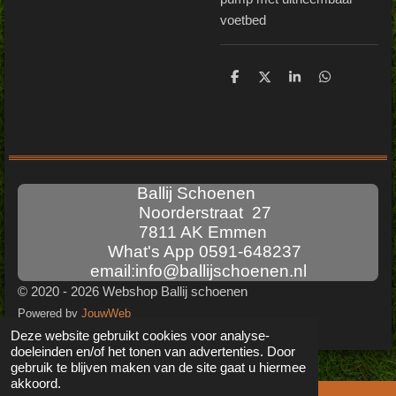
voetbed
D
D
S
D
e
e
h
e
l
e
a
l
e
l
r
e
n
e
n
Ballij Schoenen
Noorderstraat 27
7811 AK Emmen
What's App 0591-648237
email:info@ballijschoenen.nl
© 2020 - 2026 Webshop Ballij schoenen
Powered by
JouwWeb
Deze website gebruikt cookies voor analyse-
doeleinden en/of het tonen van advertenties. Door
gebruik te blijven maken van de site gaat u hiermee
akkoord.