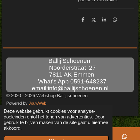
D
D
S
D
e
e
h
e
l
e
a
l
e
l
r
e
n
e
n
Ballij Schoenen
Noorderstraat 27
7811 AK Emmen
What's App 0591-648237
email:info@ballijschoenen.nl
© 2020 - 2026 Webshop Ballij schoenen
Powered by
JouwWeb
Deze website gebruikt cookies voor analyse-
doeleinden en/of het tonen van advertenties. Door
gebruik te blijven maken van de site gaat u hiermee
akkoord.