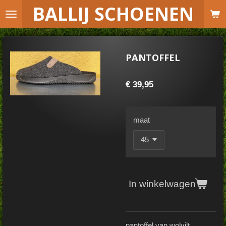
B
ALLIJ SCHOENEN
Ga
direct
naar
de
PANTOFFEL
hoofdinhoud
€ 39,95
maat
In winkelwagen
pantoffel van wolvilt