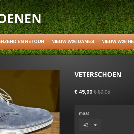
HOENEN
ERZEND EN RETOUR
NIEUW W26 DAMES
NIEUW W26 H
VETERSCHOEN
€ 45,00
€ 89,95
maat