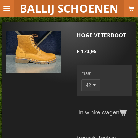
B
ALLIJ SCHOENEN
Ga
direct
naar
de
HOGE VETERBOOT
hoofdinhoud
€ 174,95
maat
In winkelwagen
hoge veter boot met