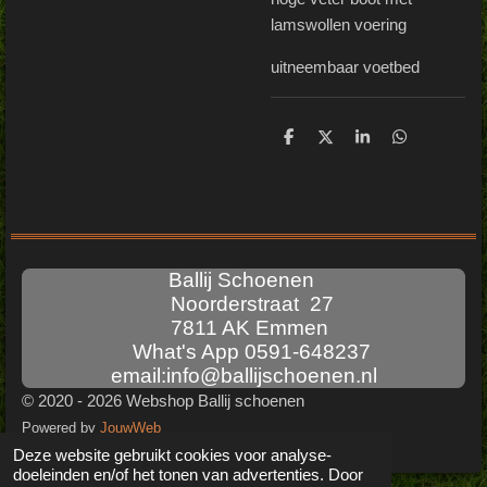
lamswollen voering
uitneembaar voetbed
D
D
S
D
e
e
h
e
l
e
a
l
e
l
r
e
n
e
n
Ballij Schoenen
Noorderstraat 27
7811 AK Emmen
What's App 0591-648237
email:info@ballijschoenen.nl
© 2020 - 2026 Webshop Ballij schoenen
Powered by
JouwWeb
Deze website gebruikt cookies voor analyse-
doeleinden en/of het tonen van advertenties. Door