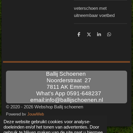
veterschoen met
uitneembaar voetbed
D
D
S
D
e
e
h
e
l
e
a
l
e
l
r
e
n
e
n
Ballij Schoenen
Noorderstraat 27
7811 AK Emmen
What's App 0591-648237
email:info@ballijschoenen.nl
© 2020 - 2026 Webshop Ballij schoenen
Powered by
JouwWeb
Deze website gebruikt cookies voor analyse-
doeleinden en/of het tonen van advertenties. Door
gebruik te blijven maken van de site gaat u hiermee