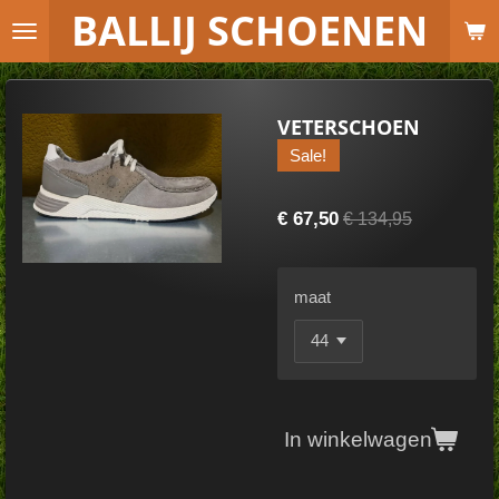
B
ALLIJ SCHOENEN
Ga
direct
naar
de
VETERSCHOEN
hoofdinhoud
Sale!
€ 67,50
€ 134,95
maat
In winkelwagen