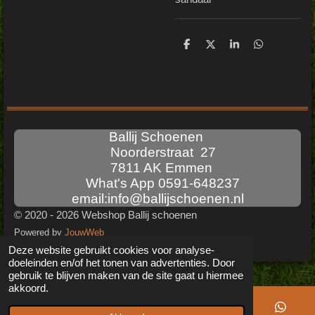
D
D
S
D
e
e
h
e
l
e
a
l
e
l
r
e
n
e
n
Ballij Schoenen
Noorderstraat 27
7811 AK Emmen
What's App 0591-648237
email:info@ballijschoenen.nl
© 2020 - 2026 Webshop Ballij schoenen
Powered by
JouwWeb
Deze website gebruikt cookies voor analyse-
doeleinden en/of het tonen van advertenties. Door
gebruik te blijven maken van de site gaat u hiermee
akkoord.