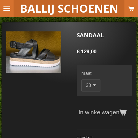
B
ALLIJ SCHOENEN
Ga
direct
naar
de
SANDAAL
hoofdinhoud
€ 129,00
maat
In winkelwagen
sandaal