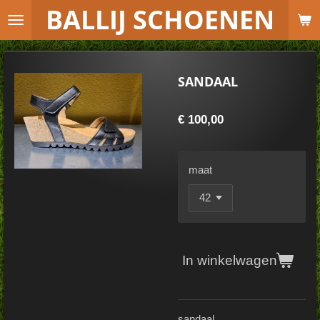
B
ALLIJ SCHOENEN
Ga
direct
naar
de
SANDAAL
hoofdinhoud
€ 100,00
maat
In winkelwagen
sandaal