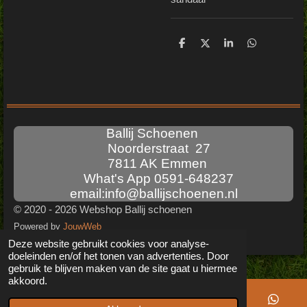
D
D
S
D
e
e
h
e
l
e
a
l
e
l
r
e
n
e
n
Ballij Schoenen
Noorderstraat 27
7811 AK Emmen
What's App 0591-648237
email:info@ballijschoenen.nl
© 2020 - 2026 Webshop Ballij schoenen
Powered by
JouwWeb
Deze website gebruikt cookies voor analyse-
doeleinden en/of het tonen van advertenties. Door
gebruik te blijven maken van de site gaat u hiermee
akkoord.