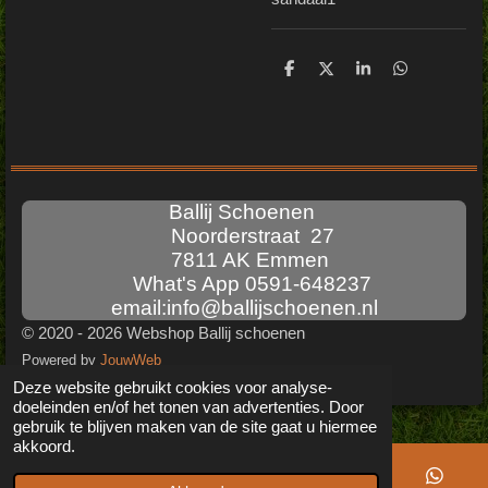
D
D
S
D
e
e
h
e
l
e
a
l
e
l
r
e
n
e
n
Ballij Schoenen
Noorderstraat 27
7811 AK Emmen
What's App 0591-648237
email:info@ballijschoenen.nl
© 2020 - 2026 Webshop Ballij schoenen
Powered by
JouwWeb
Deze website gebruikt cookies voor analyse-
doeleinden en/of het tonen van advertenties. Door
gebruik te blijven maken van de site gaat u hiermee
akkoord.