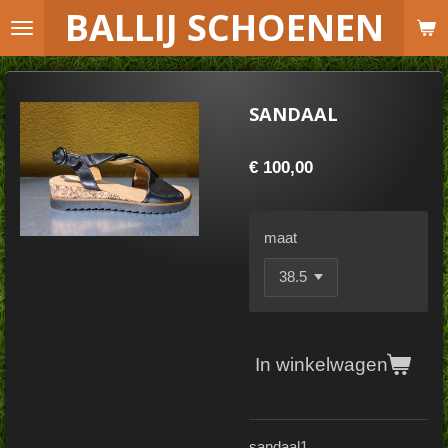
B
ALLIJ SCHOENEN
Ga
direct
naar
de
SANDAAL
hoofdinhoud
€ 100,00
maat
In winkelwagen
sandaal1