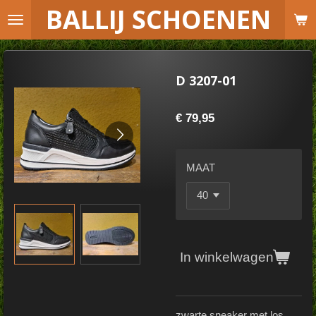
B
ALLIJ SCHOENEN
Ga
direct
naar
de
D 3207-01
hoofdinhoud
€ 79,95
MAAT
In winkelwagen
zwarte sneaker met los