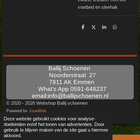
voetbed en sleehak
D
D
S
D
e
e
h
e
l
e
a
l
e
l
r
e
n
e
n
Ballij Schoenen
Noorderstraat 27
7811 AK Emmen
What's App 0591-648237
email:info@ballijschoenen.nl
© 2020 - 2026 Webshop Ballij schoenen
Powered by
JouwWeb
Deze website gebruikt cookies voor analyse-
doeleinden en/of het tonen van advertenties. Door
gebruik te blijven maken van de site gaat u hiermee
akkoord.