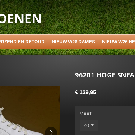
HOENEN
ERZEND EN RETOUR
NIEUW W26 DAMES
NIEUW W26 H
96201 HOGE SNE
€ 129,95
MAAT