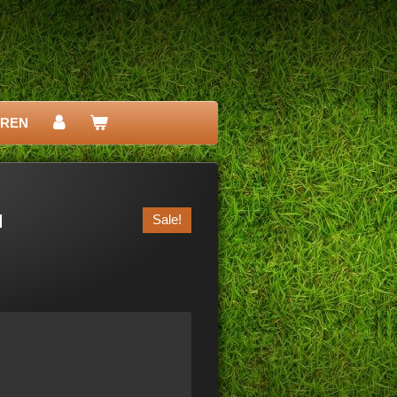
EREN
H
Sale!