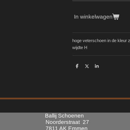
In winkelwagen
hoge veterschoen in de kleur z
wijdte H
D
D
S
e
e
h
l
e
a
e
l
r
n
e
Ballij Schoenen
Noorderstraat 27
7811 AK Emmen