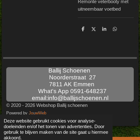
Remonte veterbooty met
uitneembaar voetbed
D
D
S
D
e
e
h
e
l
e
a
l
e
l
r
e
n
e
n
Ballij Schoenen
Noorderstraat 27
7811 AK Emmen
What's App 0591-648237
email:info@ballijschoenen.nl
© 2020 - 2026 Webshop Ballij schoenen
Powered by
JouwWeb
Deze website gebruikt cookies voor analyse-
doeleinden en/of het tonen van advertenties. Door
gebruik te blijven maken van de site gaat u hiermee
akkoord.