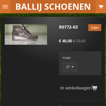
B
ALLIJ SCHOENEN
Ga
direct
naar
de
R0772-03
Sale!
hoofdinhoud
€ 40,00
€ 79,95
maat
In winkelwagen