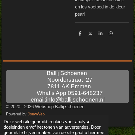
en los voetbed in de kleur
pearl
D
D
S
D
e
e
h
e
l
e
a
l
e
l
r
e
n
e
n
Ballij Schoenen
Noorderstraat 27
7811 AK Emmen
What's App 0591-648237
email:info@ballijschoenen.nl
© 2020 - 2026 Webshop Ballij schoenen
Powered by
JouwWeb
Deze website gebruikt cookies voor analyse-
doeleinden en/of het tonen van advertenties. Door
gebruik te blijven maken van de site gaat u hiermee