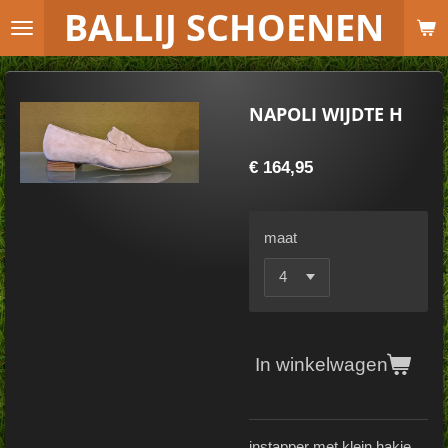
B
ALLIJ SCHOENEN
Ga
direct
naar
de
NAPOLI WIJDTE H
hoofdinhoud
€ 164,95
maat
In winkelwagen
instapper met klein hakje