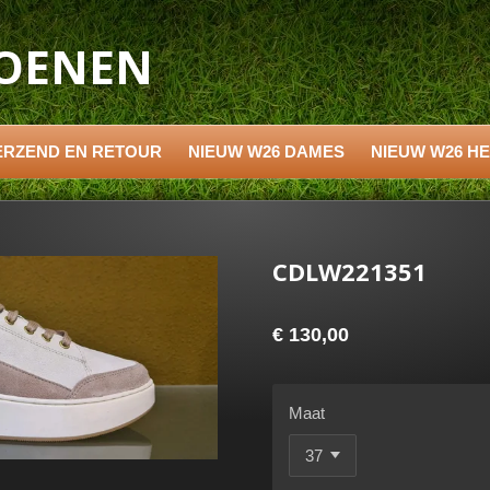
HOENEN
ERZEND EN RETOUR
NIEUW W26 DAMES
NIEUW W26 H
CDLW221351
€ 130,00
Maat