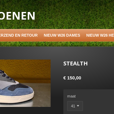
HOENEN
ERZEND EN RETOUR
NIEUW W26 DAMES
NIEUW W26 H
STEALTH
€ 150,00
maat