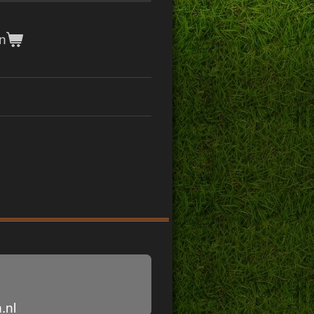
n
.nl