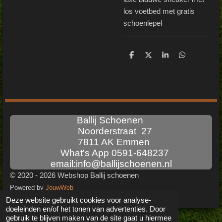
los voetbed met gratis
schoenlepel
D
D
S
D
e
e
h
e
l
e
a
l
e
l
r
e
n
e
n
Ballij Schoenen
Noorderstraat 27
7811 AK Emmen
What's App 0591-648237
email:info@ballijschoenen.nl
© 2020 - 2026 Webshop Ballij schoenen
Powered by
JouwWeb
Deze website gebruikt cookies voor analyse-
doeleinden en/of het tonen van advertenties. Door
gebruik te blijven maken van de site gaat u hiermee