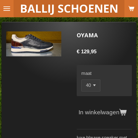
B
ALLIJ SCHOENEN
Ga
direct
naar
de
OYAMA
hoofdinhoud
€ 129,95
maat
In winkelwagen
luxe blauwe sneaker met