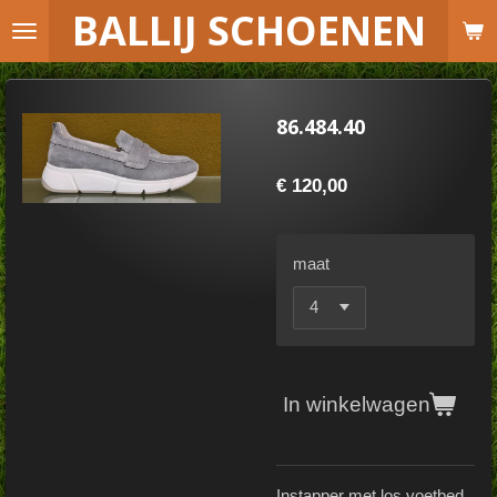
B
ALLIJ SCHOENEN
Ga
direct
naar
de
86.484.40
hoofdinhoud
€ 120,00
maat
In winkelwagen
Instapper met los voetbed