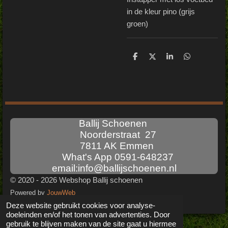
in de kleur pino (grijs
groen)
D
D
S
D
e
e
h
e
l
e
a
l
e
l
r
e
n
e
n
Ballij Schoenen
Noorderstraat 27
7811 AK Emmen
What's App 0591-648237
email:info@ballijschoenen.nl
© 2020 - 2026 Webshop Ballij schoenen
Powered by
JouwWeb
Deze website gebruikt cookies voor analyse-
doeleinden en/of het tonen van advertenties. Door
gebruik te blijven maken van de site gaat u hiermee