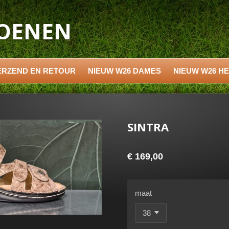
HOENEN
ERZEND EN RETOUR
NIEUW W26 DAMES
NIEUW W26 H
SINTRA
€ 169,00
maat