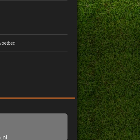
 voetbed
.nl