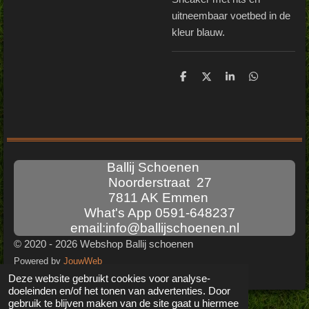
uitneembaar voetbed in de
kleur blauw.
D
D
S
D
e
e
h
e
l
e
a
l
e
l
r
e
n
e
n
Ballij Schoenen
Noorderstraat 27
7811 AK Emmen
What's App 0591-648237
email:info@ballijschoenen.nl
© 2020 - 2026 Webshop Ballij schoenen
Powered by
JouwWeb
Deze website gebruikt cookies voor analyse-
doeleinden en/of het tonen van advertenties. Door
gebruik te blijven maken van de site gaat u hiermee