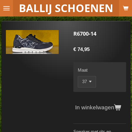
B
ALLIJ SCHOENEN
Ga
direct
naar
de
R6700-14
hoofdinhoud
€ 74,95
Maat
In winkelwagen
Sneaker met rits en