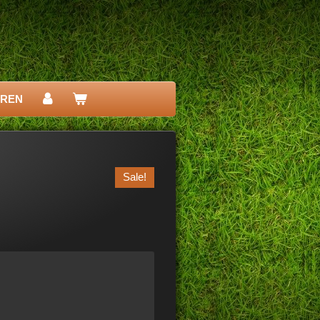
EREN
Sale!