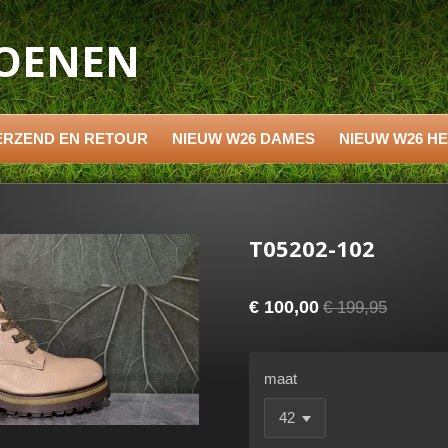
HOENEN
ERZEND EN RETOUR
NIEUW W26 DAMES
NIEUW W26 H
T05202-102
€ 100,00
€ 199,95
maat