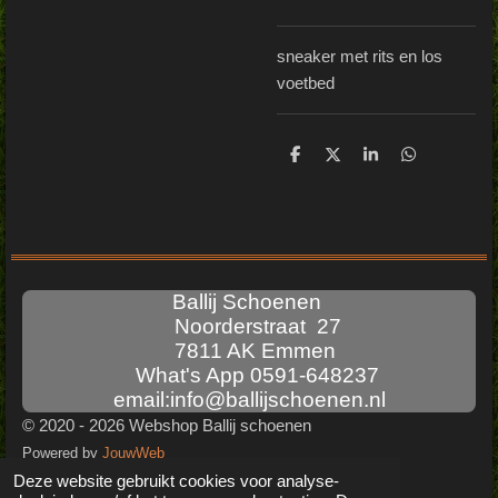
sneaker met rits en los
voetbed
D
D
S
D
e
e
h
e
l
e
a
l
e
l
r
e
n
e
n
Ballij Schoenen
Noorderstraat 27
7811 AK Emmen
What's App 0591-648237
email:info@ballijschoenen.nl
© 2020 - 2026 Webshop Ballij schoenen
Powered by
JouwWeb
Deze website gebruikt cookies voor analyse-