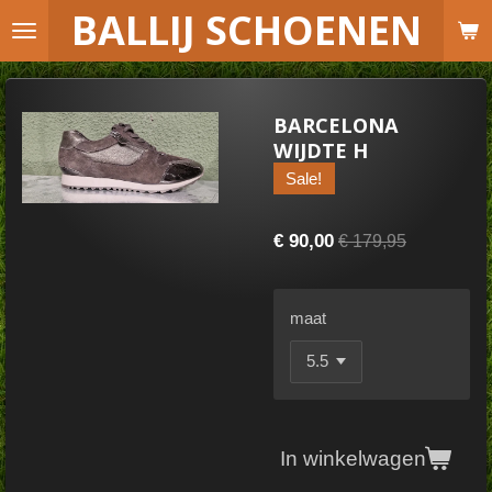
B
ALLIJ SCHOENEN
Ga
direct
naar
de
BARCELONA
hoofdinhoud
WIJDTE H
Sale!
€ 90,00
€ 179,95
maat
In winkelwagen