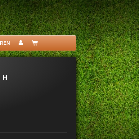
EREN
 H