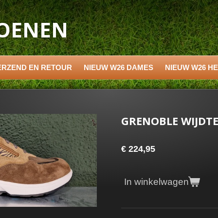
HOENEN
ERZEND EN RETOUR
NIEUW W26 DAMES
NIEUW W26 H
GRENOBLE WIJDTE
€ 224,95
In winkelwagen