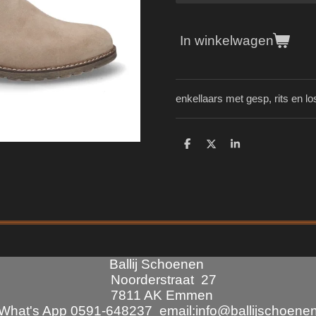
In winkelwagen
enkellaars met gesp, rits en lo
D
D
S
e
e
h
l
e
a
e
l
r
n
e
Ballij Schoenen
Noorderstraat 27
7811 AK Emmen
at's App 0591-648237 email:info@ballijschoenen