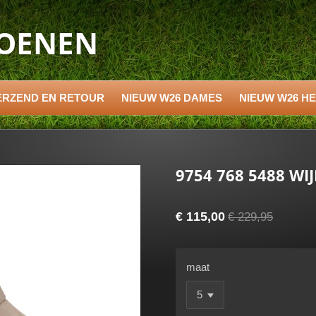
HOENEN
ERZEND EN RETOUR
NIEUW W26 DAMES
NIEUW W26 H
9754 768 5488 WI
€ 115,00
€ 229,95
maat