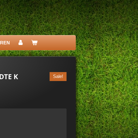
EREN
JDTE K
Sale!