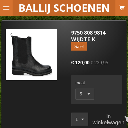
B
ALLIJ SCHOENEN
Ga
direct
naar
de
9750 808 9814
hoofdinhoud
WIJDTE K
Sale!
€ 120,00
€ 239,95
maat
In
winkelwagen