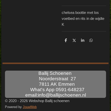
chelsea boottie met los
voetbed en rits in de wijdte
K
D
D
S
D
e
e
h
e
l
e
a
l
e
l
r
e
n
e
n
Ballij Schoenen
Noorderstraat 27
7811 AK Emmen
What's App 0591-648237
email:info@ballijschoenen.nl
© 2020 - 2026 Webshop Ballij schoenen
Powered by
JouwWeb