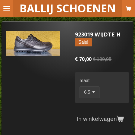
B
ALLIJ SCHOENEN
Ga
direct
naar
de
923019 WIJDTE H
hoofdinhoud
Sale!
€ 70,00
€ 139,95
maat
In winkelwagen