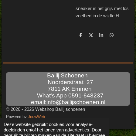
sneaker in het grijs met los
voetbed in de wijdte H
D
D
S
D
e
e
h
e
l
e
a
l
e
l
r
e
n
e
n
Ballij Schoenen
Noorderstraat 27
7811 AK Emmen
What's App 0591-648237
email:info@ballijschoenen.nl
© 2020 - 2026 Webshop Ballij schoenen
Powered by
JouwWeb
Deze website gebruikt cookies voor analyse-
doeleinden en/of het tonen van advertenties. Door
gebruik te blijven maken van de site gaat u hiermee